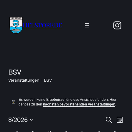
Ins
HELSTORF.DE
BSV
Veranstaltungen
BSV
Veranstaltungen
Es wurden keine Ergebnisse für diese Ansicht gefunden. Hier
Hinweis
geht es zu den
nächsten bevorstehenden Veranstaltungen
.
Verans
Ver
8/2026
Suche
Monat
Ans
Suche
Datum