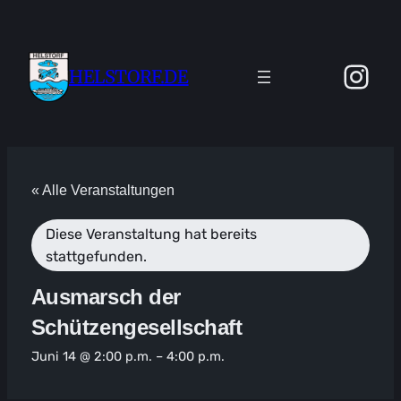
Ins
HELSTORF.DE
« Alle Veranstaltungen
Diese Veranstaltung hat bereits
stattgefunden.
Ausmarsch der
Schützengesellschaft
Juni 14 @ 2:00 p.m.
–
4:00 p.m.